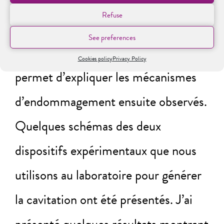
L’état microstructural des matériaux
Refuse
à l’état initial (sans
See preferences
endommagement) a été détaillé car il
Cookies policy
Privacy Policy
permet d’expliquer les mécanismes
d’endommagement ensuite observés.
Quelques schémas des deux
dispositifs expérimentaux que nous
utilisons au laboratoire pour générer
la cavitation ont été présentés. J’ai