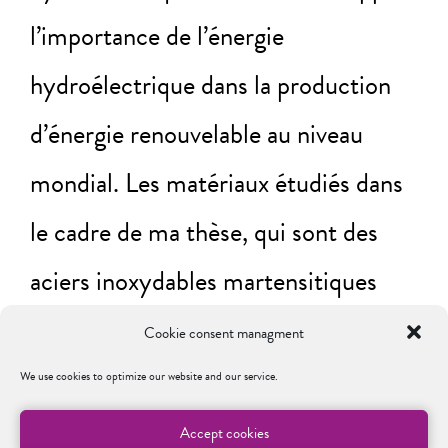
l’importance de l’énergie
hydroélectrique dans la production
d’énergie renouvelable au niveau
mondial. Les matériaux étudiés dans
le cadre de ma thèse, qui sont des
aciers inoxydables martensitiques
utilisés dans la plupart des turbines
Cookie consent managment
hydroélectriques, ont été introduit
We use cookies to optimize our website and our service.
Accept cookies