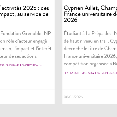
activités 2025 : des
Cyprien Aillet, Cham
impact, au service de
France universitaire de
2026
 Fondation Grenoble INP
Étudiant à La Prépa des IN
on rôle d’acteur engagé
de haut niveau en trail, Cyp
umain, l’impact et l’intérêt
décroché le titre de Cham
œur de ses actions.
France universitaire 2026, 
compétition organisée à R
CLASS="FAS FA-PLUS-CIRCLE"></I>
LIRE LA SUITE <I CLASS="FAS FA-PLUS-CI
08/06/2026