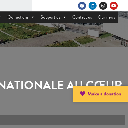
Our actions
Support us
Contact us
Our news
RNATIONALE AU CŒUR
Make a donation