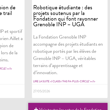
pion de
Robotique étudiante : des
 trail
projets soutenus par la
Fondation qui font rayonner
Grenoble INP – UGA
P et sportif
La Fondation Grenoble INP
rien Aillet a
accompagne des projets étudiants en
pion de
robotique portés par les élèves de
lors de la
Grenoble INP – UGA, véritables
eims.
terrains d’apprentissage et
RCLE"></I>
d’innovation.
LIRE LA SUITE <I CLASS="FAS FA-PLUS-CIRCLE"></I>
27/05/2026
Voir toutes les actus de la Fondation