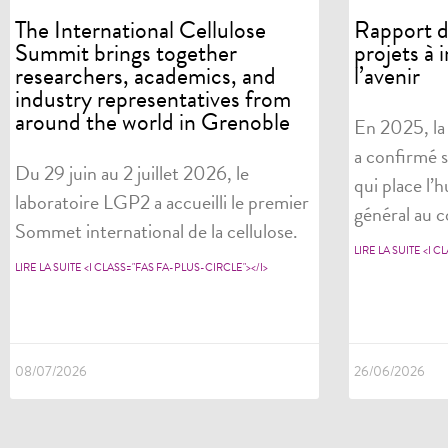
The International Cellulose
Rapport d’
Summit brings together
projets à 
researchers, academics, and
l’avenir
industry representatives from
around the world in Grenoble
En 2025, la
a confirmé s
Du 29 juin au 2 juillet 2026, le
qui place l’h
laboratoire LGP2 a accueilli le premier
général au c
Sommet international de la cellulose.
LIRE LA SUITE <I 
LIRE LA SUITE <I CLASS="FAS FA-PLUS-CIRCLE"></I>
08/07/2026
26/06/2026