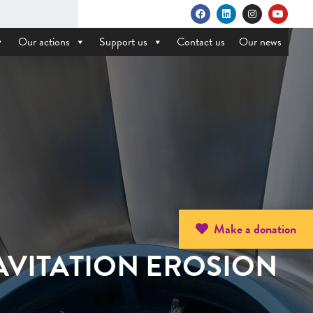
Our actions
Support us
Contact us
Our news
Make a donation
VITATION EROSION