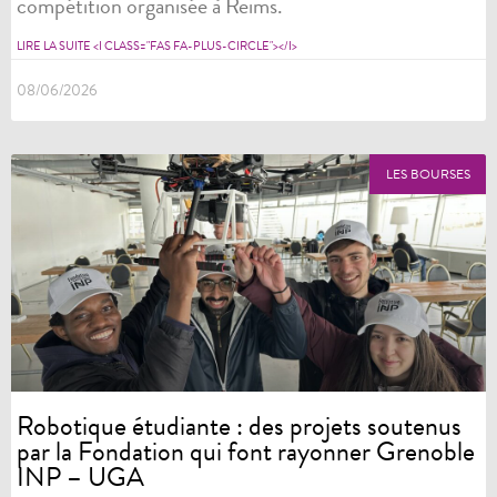
compétition organisée à Reims.
LIRE LA SUITE <I CLASS="FAS FA-PLUS-CIRCLE"></I>
08/06/2026
LES BOURSES
Robotique étudiante : des projets soutenus
par la Fondation qui font rayonner Grenoble
INP – UGA