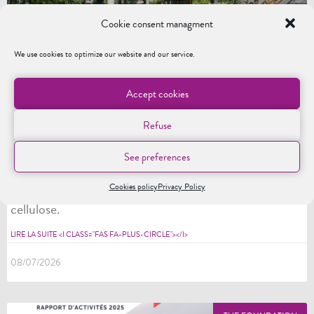
Cookie consent managment
We use cookies to optimize our website and our service.
The International Cellulose Summit brings
Accept cookies
together researchers, academics, and
industry representatives from around the
Refuse
world in Grenoble
See preferences
Du 29 juin au 2 juillet 2026, le laboratoire LGP2 a
accueilli le premier Sommet international de la
Cookies policy
Privacy Policy
cellulose.
LIRE LA SUITE <I CLASS="FAS FA-PLUS-CIRCLE"></I>
08/07/2026