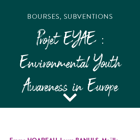
BOURSES
,
SUBVENTIONS
Projet EYAE :
Environmental Youth
Awareness in Europe
Emma HOAREAU
,
Laura BANULS
,
Maëlle