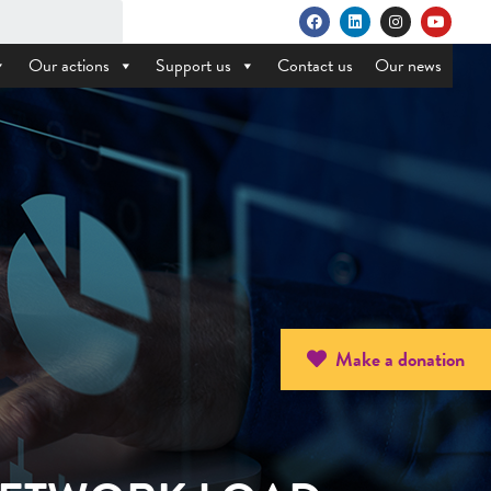
Our actions
Support us
Contact us
Our news
Make a donation