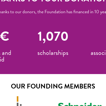
hanks to our donors, the Foundation has financed in 10 yea
€
1,070
s and
scholarships
associ
id
OUR FOUNDING MEMBERS