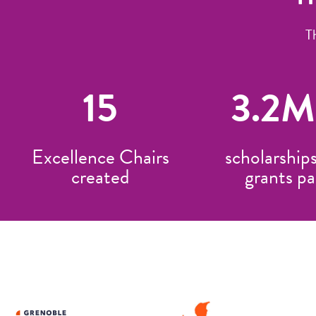
T
15
3.2
M
Excellence Chairs
scholarship
created
grants pa