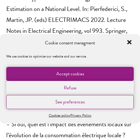
Estimation on a National Level. In: Pierfederici, S.,
Martin, JP. (eds) ELECTRIMACS 2022. Lecture
Notes in Electrical Engineering, vol 993. Springer,
Cham.
Cookie consent managment
https://doi.org/10.1007/978-3-031-24837-5_27
We use cookies to optimize our website and our service.
Questions soulevées/Challenges Scientifiques :
Accept cookies
– Est-ce que l’information des évènements locale
Refuse
planifiée (e.g. une fête, une grève), extraire par les
réseaux sociaux est pertinente dans la prévision de la
See preferences
consommation électrique locale ?
Cookies policy
Privacy Policy
– Si oui, quel est l’impact des événements locaux sur
l’évolution de la consommation électrique locale ?