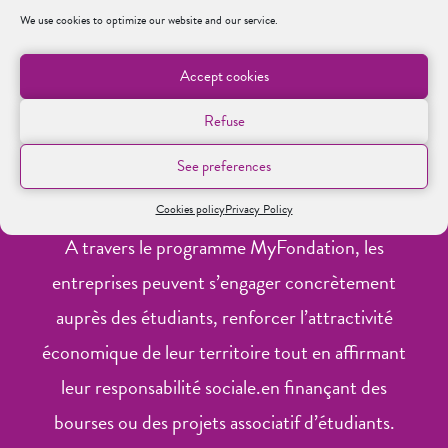
We use cookies to optimize our website and our service.
Facebook
Twitter
LinkedIn
Accept cookies
Refuse
See preferences
SOUTENIR LA FONDATION
Cookies policy
Privacy Policy
A travers le programme MyFondation, les
entreprises peuvent s’engager concrètement
auprès des étudiants, renforcer l’attractivité
économique de leur territoire tout en affirmant
leur responsabilité sociale.en finançant des
bourses ou des projets associatif d’étudiants.