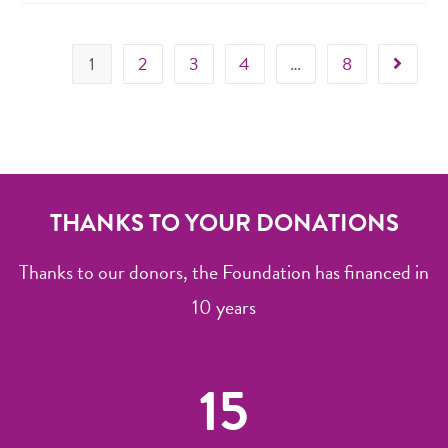
1
2
3
4
…
8
THANKS TO YOUR DONATIONS
Thanks to our donors, the Foundation has financed in
10 years
15