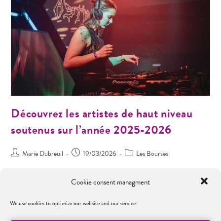
Découvrez les artistes de haut niveau
soutenus sur l’année 2025-2026
Marie Dubreuil
19/03/2026
Les Bourses
Chaque année, la bourse d’excellence de la Fondation Grenoble INP
Cookie consent managment
permet de soutenir les étudiants de Grenoble INP – UGA ayant un projet
sportif, artistique ou d’entrepreneuriat en parallèle de leurs études.
We use cookies to optimize our website and our service.
Découvrez ci-dessous les artistes soutenus sur l’année 2025-2026 !