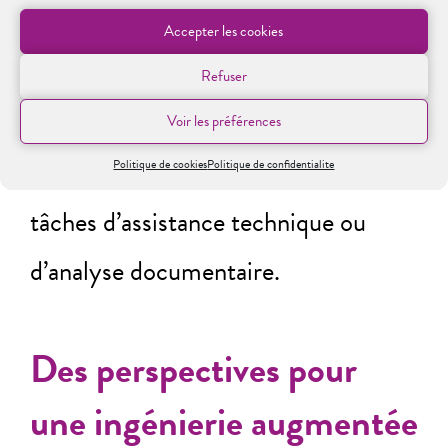
travaux ouvrent ainsi la voie à la
Accepter les cookies
spécialisation de l’IA générative pour
Refuser
les applications en ingénierie
Voir les préférences
hydraulique, notamment pour des
Politique de cookies
Politique de confidentialite
tâches d’assistance technique ou
d’analyse documentaire.
Des perspectives pour
une ingénierie augmentée