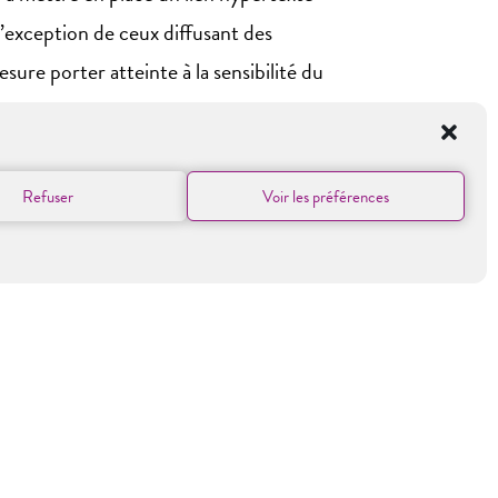
l’exception de ceux diffusant des
re porter atteinte à la sensibilité du
Refuser
Voir les préférences
 dont la saisie est obligatoire dans les
 publicitaires.
i vous concernent (art. 34 de la loi «