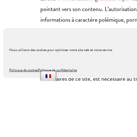
pointant vers son contenu. L’autorisation 
informations à caractère polémique, porn
plus grand nombre.
DONNÉES PERSONNELL
Nous utilisons des cookies pour optimiser notre site web et notre service.
Conformément à la Loi Informatique et Lib
Politique de cookies
Politique de confidentialite
formulaires de ce site, est nécessaire au
Celles-ci ne font l’objet d’aucune diffusion
“Vous disposez d’un droit d’accès, de mod
Informatique et Libertés » du 6 janvier 1