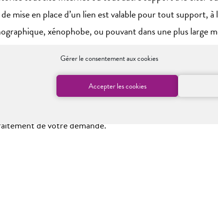
de mise en place d’un lien est valable pour tout support, à 
ographique, xénophobe, ou pouvant dans une plus large mesu
Gérer le consentement aux cookies
ES
Accepter les cookies
ertés, nous vous informons que la collecte des informations
 traitement de votre demande.
 auprès de société tierces et ne sont pas utilisées à des fins
ification, de rectification et de suppression des données qu
978).