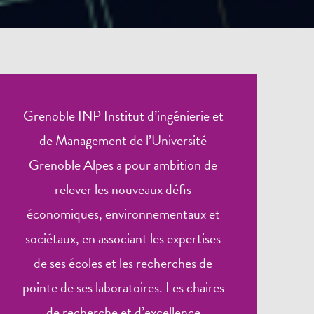
Grenoble INP Institut d’ingénierie et
de Management de l’Université
Grenoble Alpes a pour ambition de
relever les nouveaux défis
économiques, environnementaux et
sociétaux, en associant les expertises
de ses écoles et les recherches de
pointe de ses laboratoires. Les chaires
de recherche et d’excellence