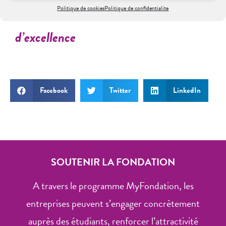
En savoir plus sur la bourse
Politique de cookies
Politique de confidentialite
d’excellence
Facebook
Twitter
LinkedIn
SOUTENIR LA FONDATION
A travers le programme MyFondation, les
entreprises peuvent s’engager concrètement
auprès des étudiants, renforcer l’attractivité