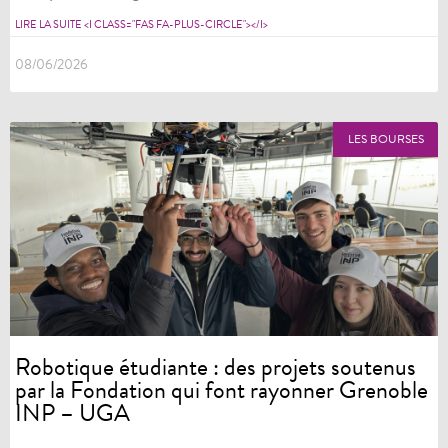
LIRE LA SUITE <I CLASS="FAS FA-PLUS-CIRCLE"></I>
08/06/2026
LES BOURSES
Robotique étudiante : des projets soutenus
par la Fondation qui font rayonner Grenoble
INP – UGA