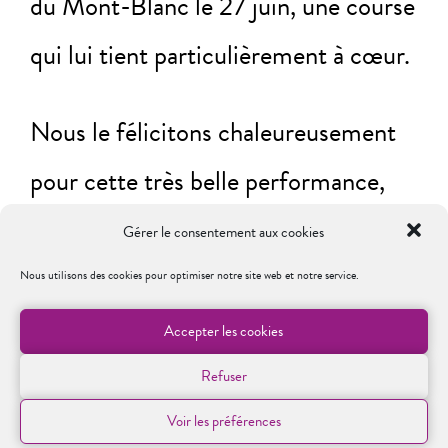
du Mont-Blanc le 27 juin, une course
qui lui tient particulièrement à cœur.
Nous le félicitons chaleureusement
pour cette très belle performance,
qui fait rayonner Grenoble INP –
Gérer le consentement aux cookies
UGA, et lui souhaitons pleine
Nous utilisons des cookies pour optimiser notre site web et notre service.
réussite pour la suite de son parcours
Accepter les cookies
!
Refuser
Voir les préférences