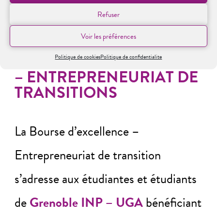
Refuser
Voir les préférences
LES LAURÉATS DE LA
BOURSE D’EXCELLENCE
Politique de cookies
Politique de confidentialite
– ENTREPRENEURIAT DE
TRANSITIONS
La Bourse d’excellence –
Entrepreneuriat de transition
s’adresse aux étudiantes et étudiants
de
Grenoble INP – UGA
bénéficiant