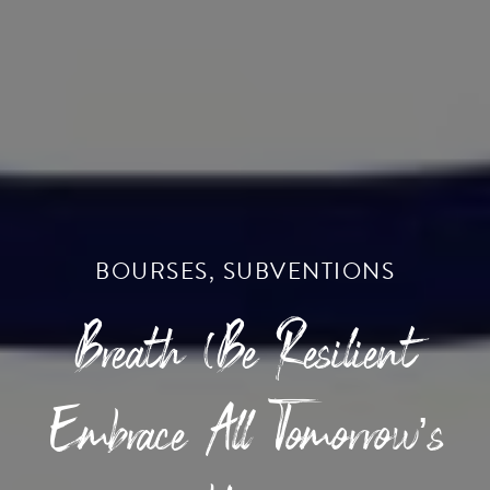
BOURSES
,
SUBVENTIONS
Breath (Be Resilient
Embrace All Tomorrow’s