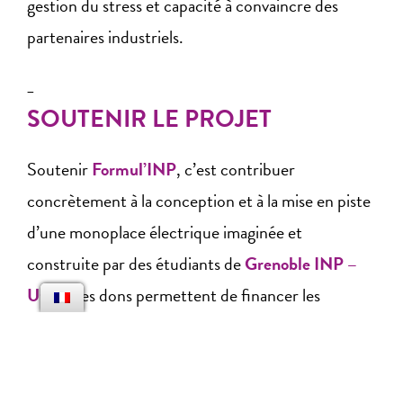
gestion du stress et capacité à convaincre des
partenaires industriels.
_
SOUTENIR LE PROJET
Soutenir
Formul’INP
, c’est contribuer
concrètement à la conception et à la mise en piste
d’une monoplace électrique imaginée et
construite par des étudiants de
Grenoble INP –
UGA
. Les dons permettent de financer les
composants essentiels du véhicule, les phases de
fabrication et d’essais, ainsi qu’une partie des frais
liés à la participation à la compétition. En