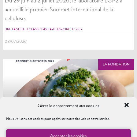
Du 29 juin au 2 juillet 2026, le laboratoire LGP2 a
accueilli le premier Sommet international de la
cellulose.
LIRE LA SUITE <I CLASS="FAS FA-PLUS-CIRCLE"></I>
08/07/2026
LA FONDATION
Gérer le consentement aux cookies
Nous utilisons des cookies pour optimiser notre site web et notre service.
Rapport d’activités 2025 : des projets à
Accepter les cookies