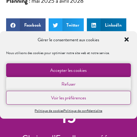
Planning :
mai 2025 à avril 2028
Facebook
Twitter
LinkedIn
Gérer le consentement aux cookies
Nous utilisons des cookies pour optimiser notre site web et notre service.
GRÂCE À VOS DONS
Accepter les cookies
Refuser
Grâce à nos donateurs la Fondation a financé en 10 ans
Voir les préférences
15
Politique de cookies
Politique de confidentialite