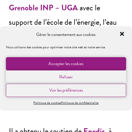
Grenoble INP – UGA
avec le
support de l’école de l’énergie, l’eau
et l’environnement (
Ense³
), du
Gérer le consentement aux cookies
Nous utilisons des cookies pour optimiser notre site web et notre service.
G2ELab
et de l’équipe
PerForm
–
service d’appui à la pédagogie et à
Accepter les cookies
Refuser
l’usage du numérique Grenoble INP-
Voir les préférences
UGA.
Politique de cookies
Politique de confidentialite
Il a obtenu le soutien de
Enedis
, à