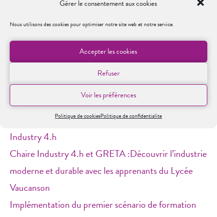
Gérer le consentement aux cookies
Plus de 100 apprenants on été formés et
Nous utilisons des cookies pour optimiser notre site web et notre service.
sensibilisés à l’industrie 5.0
Plus de 30 formateurs et formatrices ont été
Accepter les cookies
formés aux approches innovantes de formation
Refuser
Publications associées au projet :
Voir les préférences
Cnam des Alpes – Une immersion au cœur de
Politique de cookies
Politique de confidentialite
l’Industrie 4.0 grâce au serious game de la Chaire
Industry 4.h
Chaire Industry 4.h et GRETA :Découvrir l’industrie
moderne et durable avec les apprenants du Lycée
Vaucanson
Implémentation du premier scénario de formation