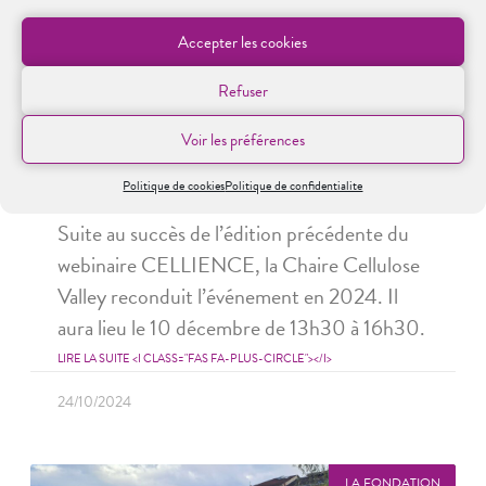
Accepter les cookies
Refuser
Voir les préférences
Le webinaire CELLIENCE revient le
10 décembre 2024
Politique de cookies
Politique de confidentialite
Suite au succès de l’édition précédente du
webinaire CELLIENCE, la Chaire Cellulose
Valley reconduit l’événement en 2024. Il
aura lieu le 10 décembre de 13h30 à 16h30.
LIRE LA SUITE <I CLASS="FAS FA-PLUS-CIRCLE"></I>
24/10/2024
LA FONDATION