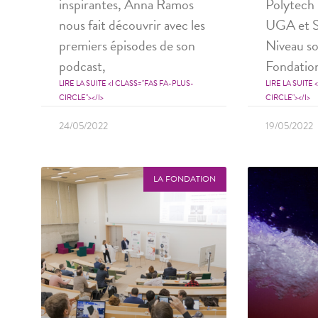
inspirantes, Anna Ramos
Polytech
nous fait découvrir avec les
UGA et S
premiers épisodes de son
Niveau so
podcast,
Fondatio
LIRE LA SUITE <I CLASS="FAS FA-PLUS-
LIRE LA SUITE 
CIRCLE"></I>
CIRCLE"></I>
24/05/2022
19/05/2022
LA FONDATION