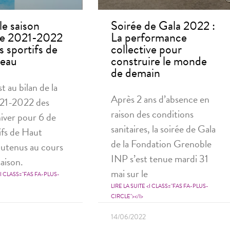
le saison
Soirée de Gala 2022 :
le 2021-2022
La performance
 sportifs de
collective pour
veau
construire le monde
de demain
t au bilan de la
Après 2 ans d’absence en
021-2022 des
raison des conditions
hiver pour 6 de
sanitaires, la soirée de Gala
ifs de Haut
de la Fondation Grenoble
utenus au cours
INP s’est tenue mardi 31
aison.
mai sur le
<I CLASS="FAS FA-PLUS-
LIRE LA SUITE <I CLASS="FAS FA-PLUS-
CIRCLE"></I>
14/06/2022