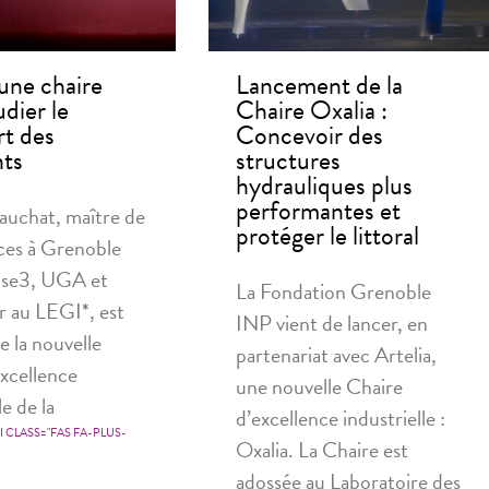
 une chaire
Lancement de la
dier le
Chaire Oxalia :
rt des
Concevoir des
ts
structures
hydrauliques plus
performantes et
auchat, maître de
protéger le littoral
ces à Grenoble
se3, UGA et
La Fondation Grenoble
 au LEGI*, est
INP vient de lancer, en
de la nouvelle
partenariat avec Artelia,
excellence
une nouvelle Chaire
le de la
d’excellence industrielle :
<I CLASS="FAS FA-PLUS-
Oxalia. La Chaire est
adossée au Laboratoire des