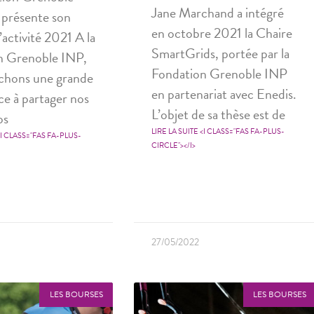
Jane Marchand a intégré
 présente son
en octobre 2021 la Chaire
’activité 2021 A la
SmartGrids, portée par la
n Grenoble INP,
Fondation Grenoble INP
achons une grande
en partenariat avec Enedis.
e à partager nos
L’objet de sa thèse est de
os
LIRE LA SUITE <I CLASS="FAS FA-PLUS-
<I CLASS="FAS FA-PLUS-
CIRCLE"></I>
27/05/2022
LES BOURSES
LES BOURSES