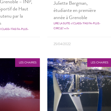
 Grenoble – INP,
Juliette Bergman,
portif de Haut
étudiante en première
utenu par la
année à Grenoble
n
LIRE LA SUITE <I CLASS="FAS FA-PLUS-
CIRCLE"></I>
<I CLASS="FAS FA-PLUS-
25/04/2022
LES CHAIRES
LES CHAIRES