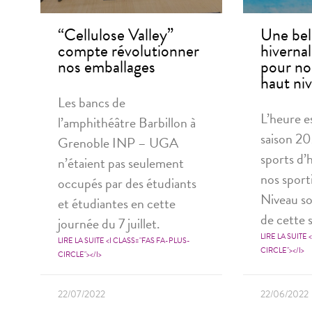
“Cellulose Valley”
Une bel
compte révolutionner
hiverna
nos emballages
pour nos
haut ni
Les bancs de
L’heure es
l’amphithéâtre Barbillon à
saison 2
Grenoble INP – UGA
sports d’
n’étaient pas seulement
nos sport
occupés par des étudiants
Niveau so
et étudiantes en cette
de cette s
journée du 7 juillet.
LIRE LA SUITE 
LIRE LA SUITE <I CLASS="FAS FA-PLUS-
CIRCLE"></I>
CIRCLE"></I>
22/07/2022
22/06/2022