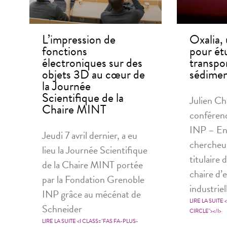
L’impression de
Oxalia,
fonctions
pour étu
électroniques sur des
transpo
objets 3D au cœur de
sédimen
la Journée
Scientifique de la
Julien Ch
Chaire MINT
conféren
INP – En
Jeudi 7 avril dernier, a eu
chercheur
lieu la Journée Scientifique
titulaire 
de la Chaire MINT portée
chaire d’
par la Fondation Grenoble
industriel
INP grâce au mécénat de
LIRE LA SUITE 
Schneider
CIRCLE"></I>
LIRE LA SUITE <I CLASS="FAS FA-PLUS-