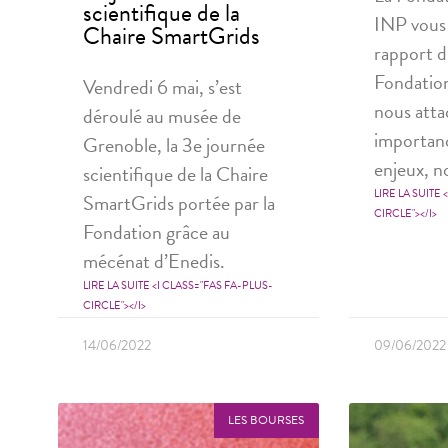
scientifique de la
INP vous
Chaire SmartGrids
rapport d
Fondatio
Vendredi 6 mai, s’est
nous att
déroulé au musée de
importanc
Grenoble, la 3e journée
enjeux, n
scientifique de la Chaire
LIRE LA SUITE 
SmartGrids portée par la
CIRCLE"></I>
Fondation grâce au
mécénat d’Enedis.
LIRE LA SUITE <I CLASS="FAS FA-PLUS-
CIRCLE"></I>
14/06/2022
09/06/2022
LES BOURSES