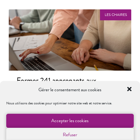
LES CHAIRES
Former 241 apprenants aux
compétences de l’industrie du futur
Gérer le consentement aux cookies
: la Chaire Industry 4.h, PTW, TU
Darmstadt et velpTEC montrent la
Nous utilisons des cookies pour optimiser notre site web et notre service.
voie
Accepter les cookies
Deux modules de formation en ligne —
Quality Management 4.0 et Maintenance
Refuser