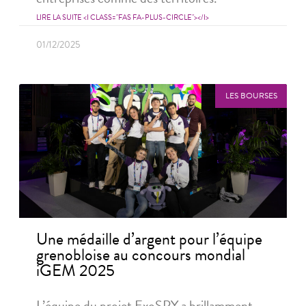
LIRE LA SUITE <I CLASS="FAS FA-PLUS-CIRCLE"></I>
01/12/2025
LES BOURSES
Une médaille d’argent pour l’équipe
grenobloise au concours mondial
iGEM 2025
L’équipe du projet ExoSPY a brillamment