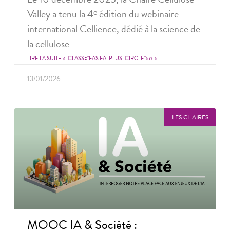
Valley a tenu la 4ᵉ édition du webinaire
international Cellience, dédié à la science de
la cellulose
LIRE LA SUITE <I CLASS="FAS FA-PLUS-CIRCLE"></I>
13/01/2026
LES CHAIRES
MOOC IA & Société :